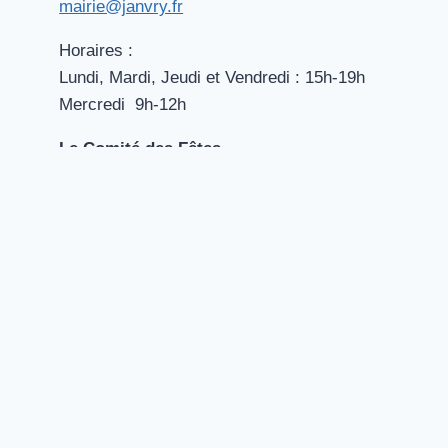
mairie@janvry.fr
Horaires :
Lundi, Mardi, Jeudi et Vendredi : 15h-19h
Mercredi 9h-12h
Le Comité des Fêtes
Tél. ‭01 64 90 51 63‬
secretariatcomite@janvry.fr
La Petite Ferme / Table des Gaulois
Tél. 01 64 90 09‬‬‬ 37
comitedesfetes@janvry.fr