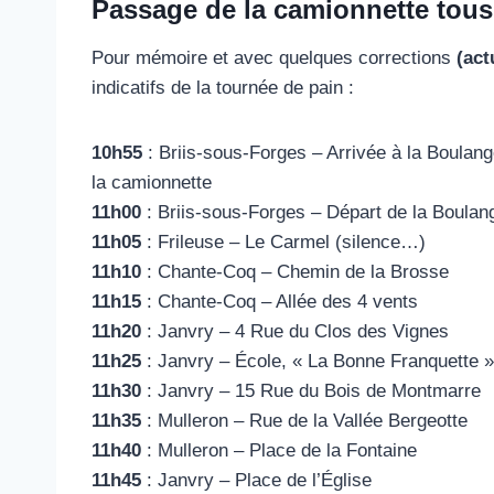
Passage de la camionnette tous 
Pour mémoire et avec quelques corrections
(act
indicatifs de la tournée de pain :
10h55
: Briis-sous-Forges – Arrivée à la Boulang
la camionnette
11h00
: Briis-sous-Forges – Départ de la Boulan
11h05
: Frileuse – Le Carmel (silence…)
11h10
: Chante-Coq – Chemin de la Brosse
11h15
: Chante-Coq – Allée des 4 vents
11h20
: Janvry – 4 Rue du Clos des Vignes
11h25
: Janvry – École, « La Bonne Franquette »
11h30
: Janvry – 15 Rue du Bois de Montmarre
11h35
: Mulleron – Rue de la Vallée Bergeotte
11h40
: Mulleron – Place de la Fontaine
11h45
: Janvry – Place de l’Église