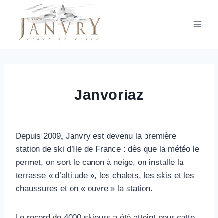
Aller
au
contenu
Janvoriaz
Depuis 2009
,
Janvry est devenu la première
station de ski d’Ile de France : dès que la météo le
permet, on sort le canon à neige, on installe la
terrasse « d’altitude », les chalets, les skis et les
chaussures et on « ouvre » la station.
Le record de 4000 skieurs a été atteint pour cette