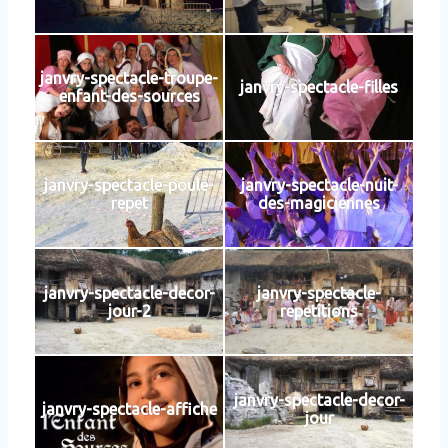
janvry-spectacle-troupe-
janvry-spectacle-filles
enfant-des-sources
janvry-spectacle-poule-
janvry-spectacle-nuit-
repet
des-magiciennes
janvry-spectacle-decor-
janvry-spectacle-
jour-2
repetitions
janvry-spectacle-decor-
janvry-spectacle-affiche
jour