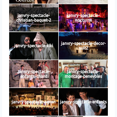
janvry-spectacle-
janvry-spectacle-
christian-baquet-2
nocturne
janvry-spectacle-decor-
janvry-spectacle-kiki
nuit2
Janvry-spectacle-
janvry-spectacle-
enfants-chant
montage-benevoles
janvry-spectacle-aerien
janvry-spectacle-enfants